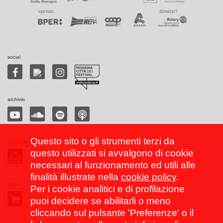
social
archivio
Questo sito o gli strumenti terzi da
newsletter
questo utilizzati si avvalgono di cookie
necessari al funzionamento ed utili alle
finalità illustrate nella
cookie policy
.
shop
Per i cookie analitici e di profilazione
puoi decidere se abilitarli o meno
cliccando sul pulsante 'Preferenze' o il