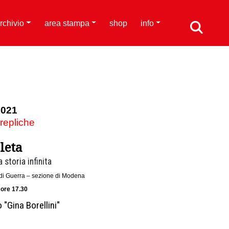
rchivio
area stampa
shop
info
2021
 repliche
leta
 storia infinita
di di Guerra – sezione di Modena
 ore 17.30
 "Gina Borellini"