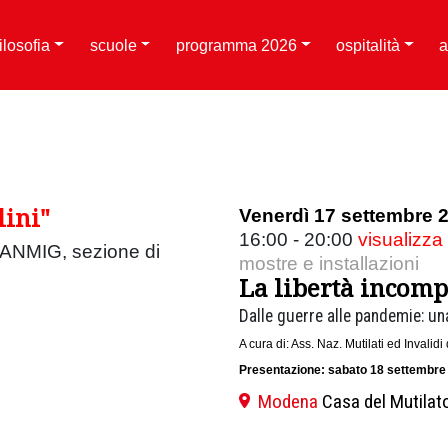
filosofia
scuole
programma 2026
ospitalità
a
lini"
Venerdì 17 settembre 
16:00 - 20:00
visualizza
– ANMIG, sezione di
mostre e installazioni
La libertà incomp
Dalle guerre alle pandemie: una
A cura di: Ass. Naz. Mutilati ed Invali
Presentazione: sabato 18 settembre
Modena
Casa del Mutilato