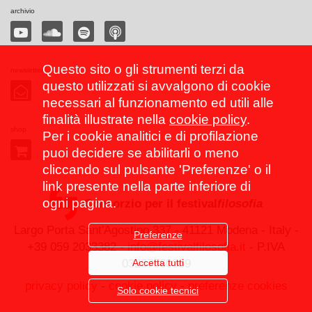
archivio
Questo sito o gli strumenti terzi da
newsletter
questo utilizzati si avvalgono di cookie
necessari al funzionamento ed utili alle
finalità illustrate nella
cookie policy
.
shop
Per i cookie analitici e di profilazione
puoi decidere se abilitarli o meno
cliccando sul pulsante 'Preferenze' o il
link presente nella parte inferiore di
ogni pagina.
Consorzio per il festival
filosofia
Largo Porta Sant'Agostino 337 - 41121 Modena - Italy -
Preferenze
+39 059 2033382 -
info@festivalfilosofia.it
- P.IVA
Accetta tutti
03267560369
privacy policy
-
cookie policy
-
preferenze cookies
Solo cookie tecnici