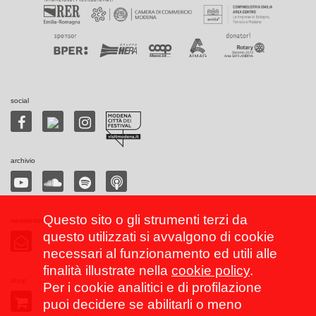
social
archivio
Questo sito o gli strumenti terzi da
newsletter
questo utilizzati si avvalgono di cookie
necessari al funzionamento ed utili alle
finalità illustrate nella
cookie policy
.
shop
Per i cookie analitici e di profilazione
puoi decidere se abilitarli o meno