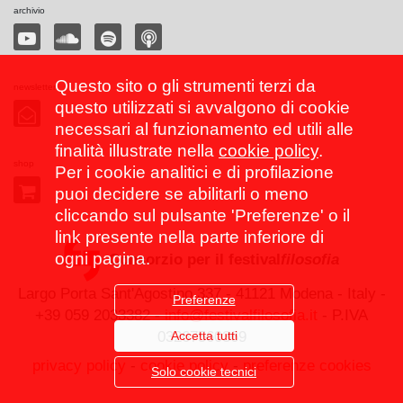
archivio
Questo sito o gli strumenti terzi da
newsletter
questo utilizzati si avvalgono di cookie
necessari al funzionamento ed utili alle
finalità illustrate nella
cookie policy
.
shop
Per i cookie analitici e di profilazione
puoi decidere se abilitarli o meno
cliccando sul pulsante 'Preferenze' o il
link presente nella parte inferiore di
ogni pagina.
Consorzio per il festival
filosofia
Largo Porta Sant'Agostino 337 - 41121 Modena - Italy -
Preferenze
+39 059 2033382 -
info@festivalfilosofia.it
- P.IVA
Accetta tutti
03267560369
privacy policy
-
cookie policy
-
preferenze cookies
Solo cookie tecnici