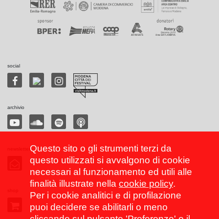
social
archivio
Questo sito o gli strumenti terzi da
newsletter
questo utilizzati si avvalgono di cookie
necessari al funzionamento ed utili alle
finalità illustrate nella
cookie policy
.
shop
Per i cookie analitici e di profilazione
puoi decidere se abilitarli o meno
cliccando sul pulsante 'Preferenze' o il