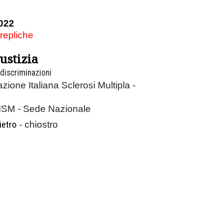
022
 repliche
iustizia
 discriminazioni
zione Italiana Sclerosi Multipla -
AISM - Sede Nazionale
ietro
- chiostro