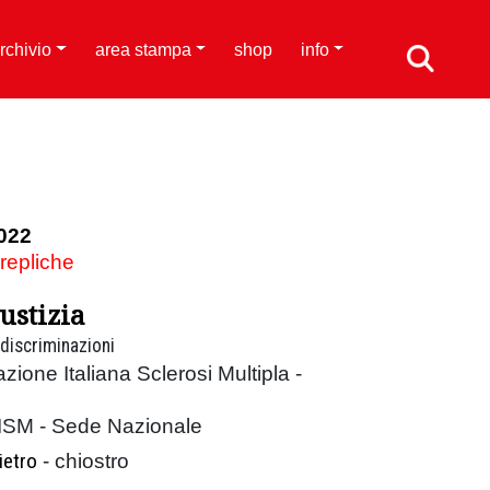
rchivio
area stampa
shop
info
022
 repliche
iustizia
 discriminazioni
zione Italiana Sclerosi Multipla -
AISM - Sede Nazionale
ietro
- chiostro