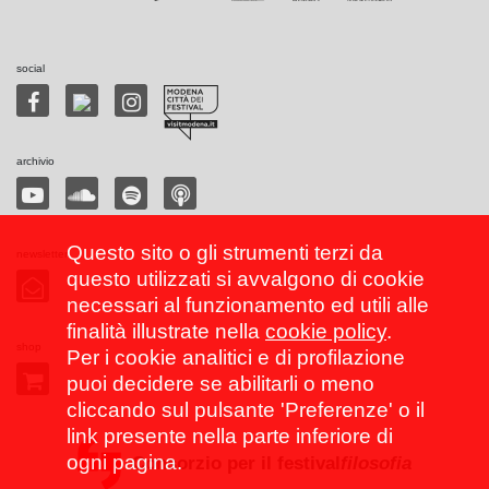
social
archivio
Questo sito o gli strumenti terzi da
newsletter
questo utilizzati si avvalgono di cookie
necessari al funzionamento ed utili alle
finalità illustrate nella
cookie policy
.
shop
Per i cookie analitici e di profilazione
puoi decidere se abilitarli o meno
cliccando sul pulsante 'Preferenze' o il
link presente nella parte inferiore di
ogni pagina.
Consorzio per il festival
filosofia