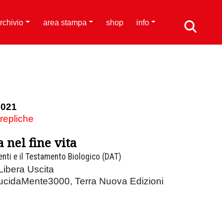
rchivio
area stampa
shop
info
2021
 repliche
a nel fine vita
ienti e il Testamento Biologico (DAT)
Libera Uscita
LucidaMente3000, Terra Nuova Edizioni