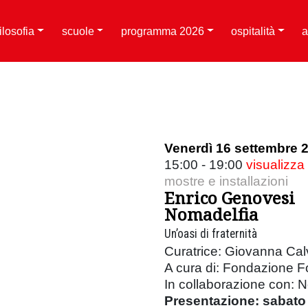
filosofia
scuole
programma 2026
ospitalità
a
Venerdì 16 settembre 
15:00 - 19:00
visualizza
mostre e installazioni
Enrico Genovesi
Nomadelfia
Un’oasi di fraternità
Curatrice: Giovanna Cal
A cura di: Fondazione F
In collaborazione con: N
Presentazione: sabato 