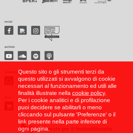
social
archivio
Questo sito o gli strumenti terzi da
newsletter
questo utilizzati si avvalgono di cookie
necessari al funzionamento ed utili alle
finalità illustrate nella
cookie policy
.
shop
Per i cookie analitici e di profilazione
puoi decidere se abilitarli o meno
cliccando sul pulsante 'Preferenze' o il
link presente nella parte inferiore di
ogni pagina.
Consorzio per il festival
filosofia