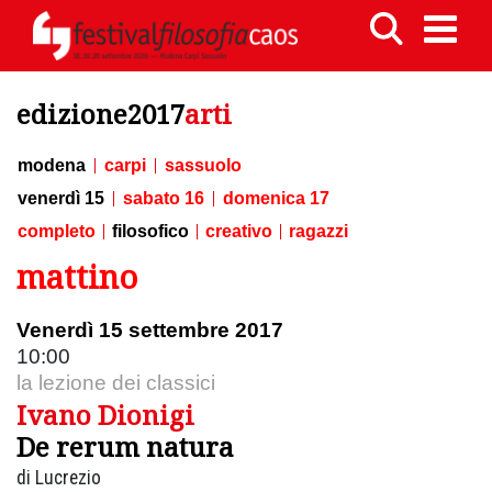
edizione2017
arti
modena
carpi
sassuolo
venerdì 15
sabato 16
domenica 17
completo
filosofico
creativo
ragazzi
mattino
Venerdì 15 settembre 2017
10:00
la lezione dei classici
Ivano Dionigi
De rerum natura
di Lucrezio