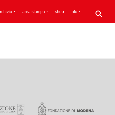
rchivio
area stampa
shop
info