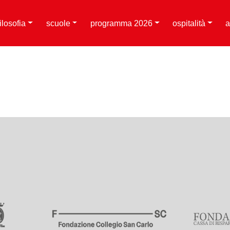
filosofia
scuole
programma 2026
ospitalità
a