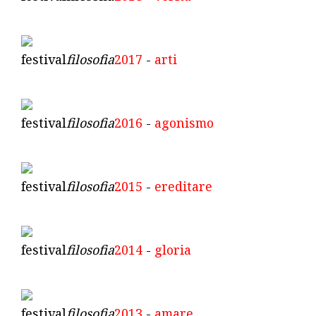
festival
filosofia
2017
-
arti
festival
filosofia
2016
-
agonismo
festival
filosofia
2015
-
ereditare
festival
filosofia
2014
-
gloria
festival
filosofia
2013
-
amare