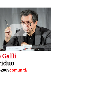
 Galli
viduo
e2009
comunità