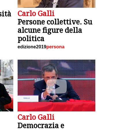
Carlo Galli
sità
Persone collettive. Su
alcune figure della
politica
edizione2019
persona
Carlo Galli
Democrazia e