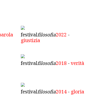
parola
festival
filosofia
2022
-
giustizia
festival
filosofia
2018
-
verità
festival
filosofia
2014
-
gloria