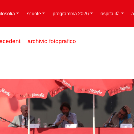
filosofia
scuole
programma 2026
ospitalità
a
recedenti
archivio fotografico