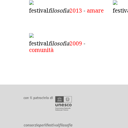
festival
filosofia
2013
-
amare
festiv
festival
filosofia
2009
-
comunità