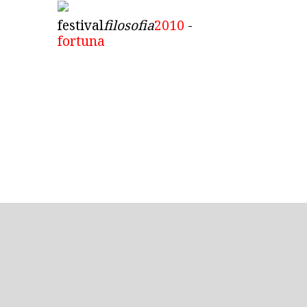
festival
filosofia
2010
-
fortuna