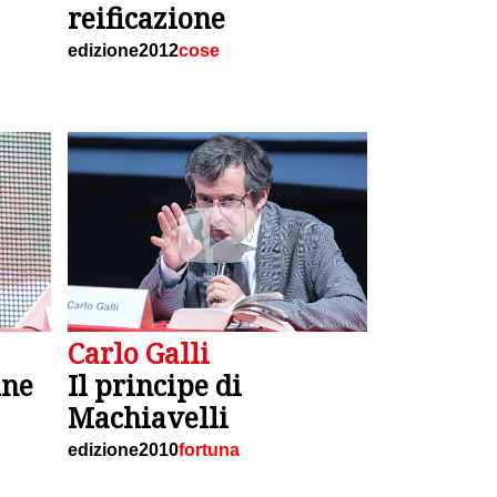
reificazione
edizione2012
cose
Carlo Galli
ine
Il principe di
Machiavelli
edizione2010
fortuna