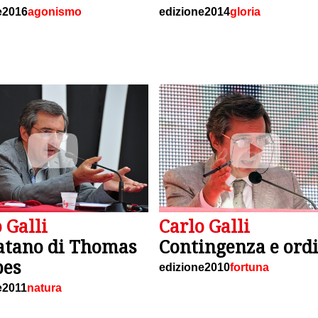
e2016
agonismo
edizione2014
gloria
 Galli
Carlo Galli
atano di Thomas
Contingenza e ord
es
edizione2010
fortuna
e2011
natura