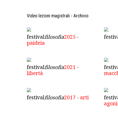
Video lezioni magistrali - Archivio
festival
filosofia
2025
-
festiv
paideia
festival
filosofia
2021
-
festiv
libertà
macc
festival
filosofia
2017
-
arti
festiv
agon