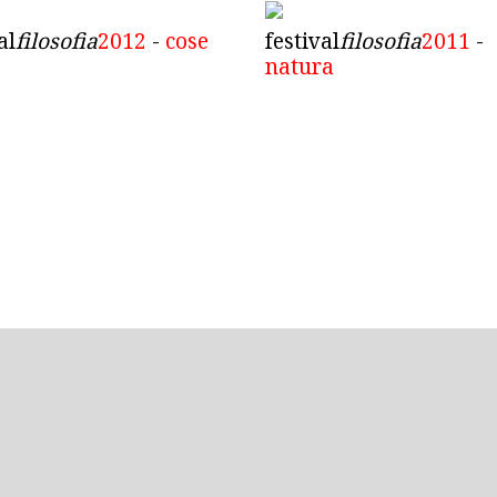
al
filosofia
2012
-
cose
festival
filosofia
2011
-
natura