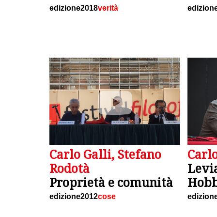
edizione2018
verità
edizion
Carlo Galli, Stefano
Carlo
Rodotà
Levi
Proprietà e comunità
Hobb
edizione2012
cose
edizion