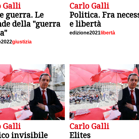
 Galli
Carlo Galli
e guerra. Le
Politica. Fra neces
de della "guerra
e libertà
a"
edizione2021
libertà
e2022
giustizia
 Galli
Carlo Galli
co invisibile
Elites