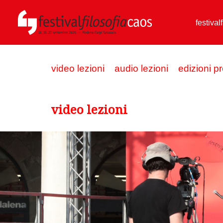
festival
video lezioni
audio lezioni
edizioni p
video lezioni