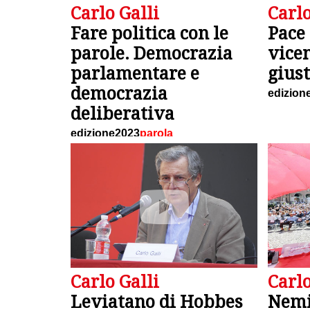
Carlo Galli
Carlo
Fare politica con le
Pace 
parole. Democrazia
vicen
parlamentare e
giust
democrazia
edizion
deliberativa
edizione2023
parola
Carlo Galli
Carlo
Leviatano di Hobbes
Nemi