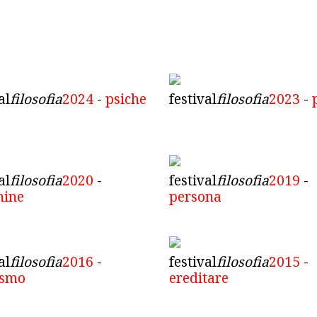
al
filosofia
2024
-
psiche
festival
filosofia
2023
-
al
filosofia
2020
-
festival
filosofia
2019
-
hine
persona
al
filosofia
2016
-
festival
filosofia
2015
-
ismo
ereditare