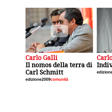
Carlo Galli
Carlo
Il nomos della terra di
Indi
Carl Schmitt
edizion
edizione2009
comunità