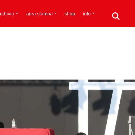
rchivio
area stampa
shop
info