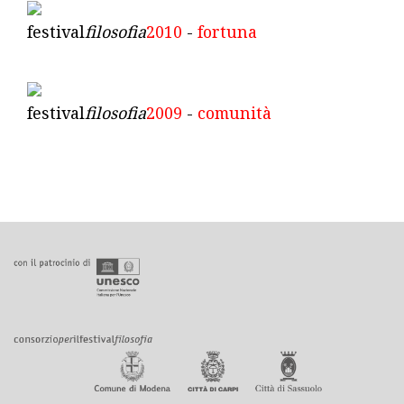
festival
filosofia
2010
-
fortuna
festival
filosofia
2009
-
comunità