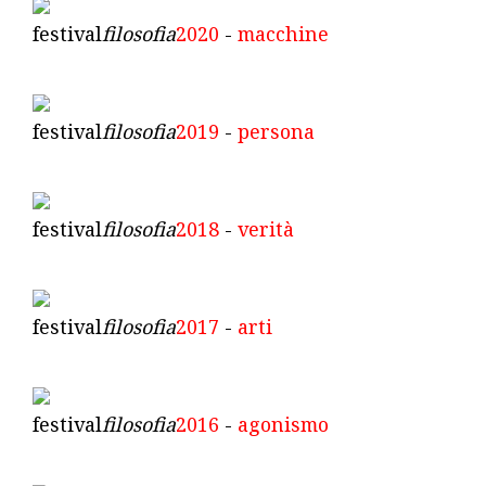
festival
filosofia
2020
-
macchine
festival
filosofia
2019
-
persona
festival
filosofia
2018
-
verità
festival
filosofia
2017
-
arti
festival
filosofia
2016
-
agonismo