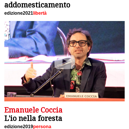
addomesticamento
edizione2021
libertà
Emanuele Coccia
L'io nella foresta
edizione2019
persona