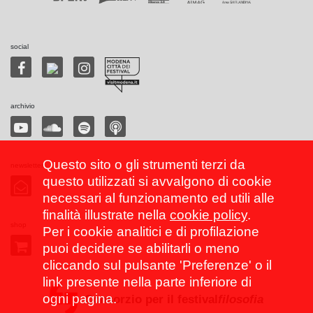
social
archivio
Questo sito o gli strumenti terzi da
newsletter
questo utilizzati si avvalgono di cookie
necessari al funzionamento ed utili alle
finalità illustrate nella
cookie policy
.
shop
Per i cookie analitici e di profilazione
puoi decidere se abilitarli o meno
cliccando sul pulsante 'Preferenze' o il
link presente nella parte inferiore di
ogni pagina.
Consorzio per il festival
filosofia