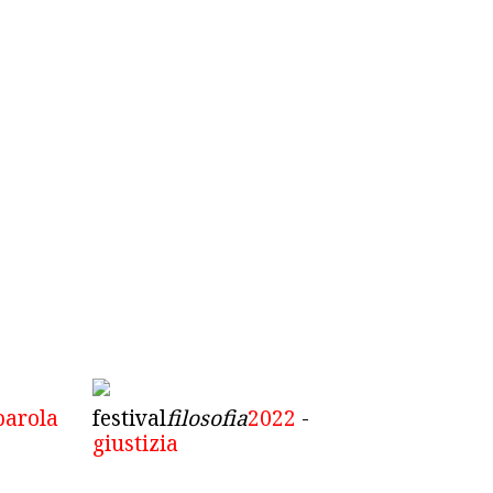
parola
festival
filosofia
2022
-
giustizia