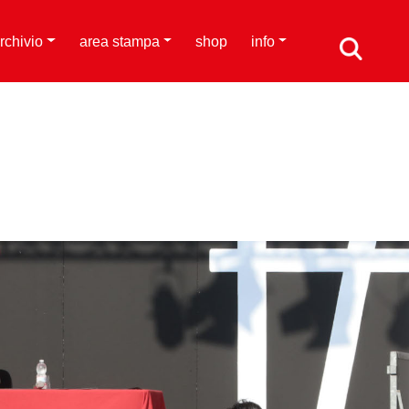
rchivio
area stampa
shop
info