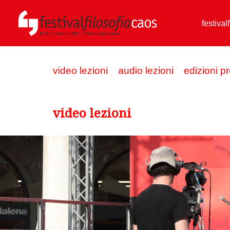
festival
video lezioni
audio lezioni
edizioni p
video lezioni