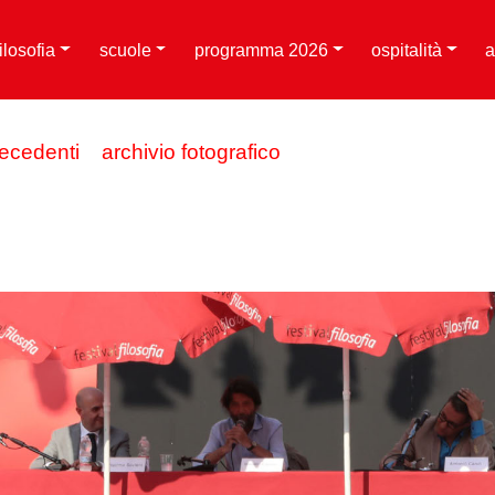
filosofia
scuole
programma 2026
ospitalità
a
recedenti
archivio fotografico