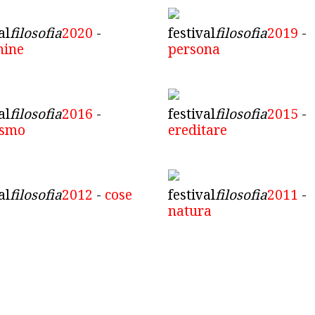
al
filosofia
2020
-
festival
filosofia
2019
-
hine
persona
al
filosofia
2016
-
festival
filosofia
2015
-
ismo
ereditare
al
filosofia
2012
-
cose
festival
filosofia
2011
-
natura