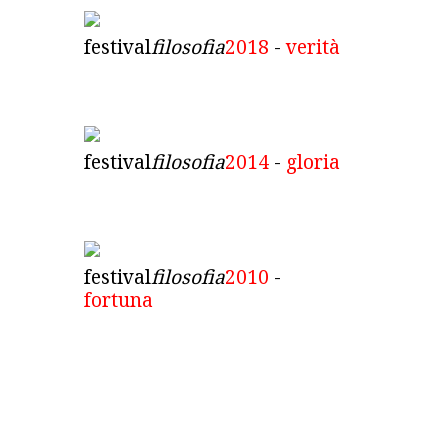
festival
filosofia
2018
-
verità
festival
filosofia
2014
-
gloria
festival
filosofia
2010
-
fortuna