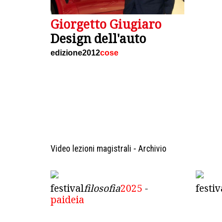
Giorgetto Giugiaro
Design dell'auto
edizione2012
cose
Video lezioni magistrali - Archivio
festival
filosofia
2025
-
festiv
paideia