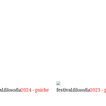
al
filosofia
2024
-
psiche
festival
filosofia
2023
-