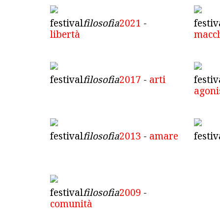
festival
filosofia
2021
-
festiv
libertà
macc
festival
filosofia
2017
-
arti
festiv
agon
festival
filosofia
2013
-
amare
festiv
festival
filosofia
2009
-
comunità