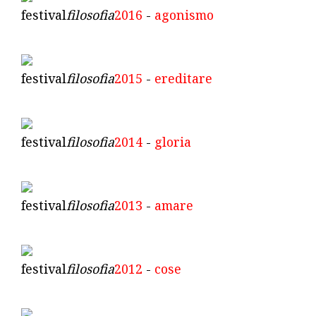
festival
filosofia
2016
-
agonismo
festival
filosofia
2015
-
ereditare
festival
filosofia
2014
-
gloria
festival
filosofia
2013
-
amare
festival
filosofia
2012
-
cose