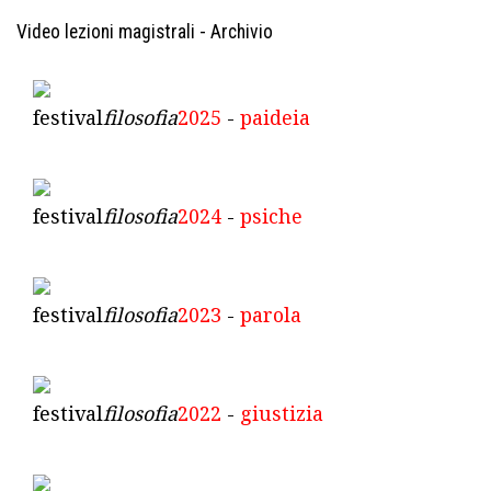
Video lezioni magistrali - Archivio
festival
filosofia
2025
-
paideia
festival
filosofia
2024
-
psiche
festival
filosofia
2023
-
parola
festival
filosofia
2022
-
giustizia