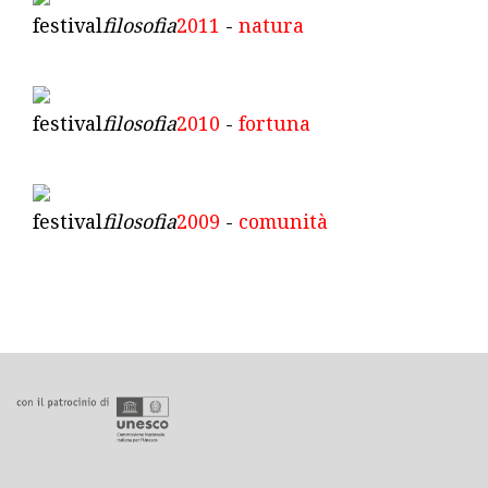
festival
filosofia
2011
-
natura
festival
filosofia
2010
-
fortuna
festival
filosofia
2009
-
comunità