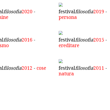
al
filosofia
2020
-
festival
filosofia
2019
-
hine
persona
al
filosofia
2016
-
festival
filosofia
2015
-
ismo
ereditare
al
filosofia
2012
-
cose
festival
filosofia
2011
-
natura