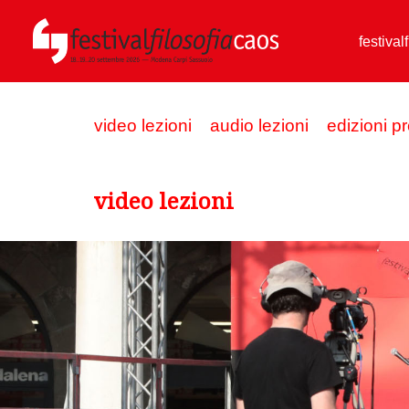
festival
video lezioni
audio lezioni
edizioni p
video lezioni