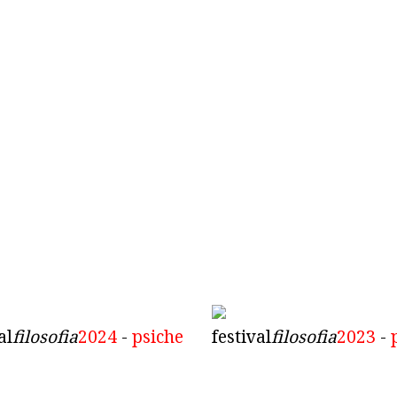
al
filosofia
2024
-
psiche
festival
filosofia
2023
-