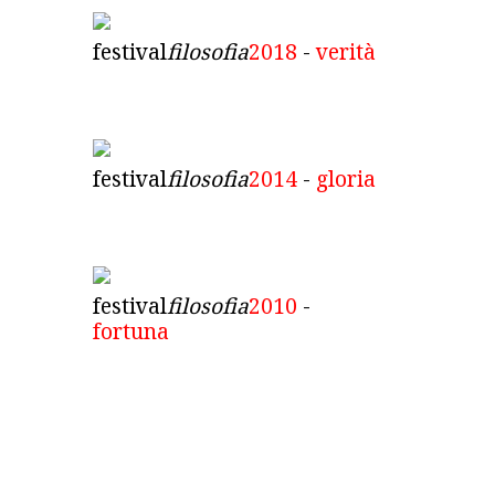
festival
filosofia
2018
-
verità
festival
filosofia
2014
-
gloria
festival
filosofia
2010
-
fortuna