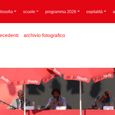
filosofia
scuole
programma 2026
ospitalità
a
recedenti
archivio fotografico