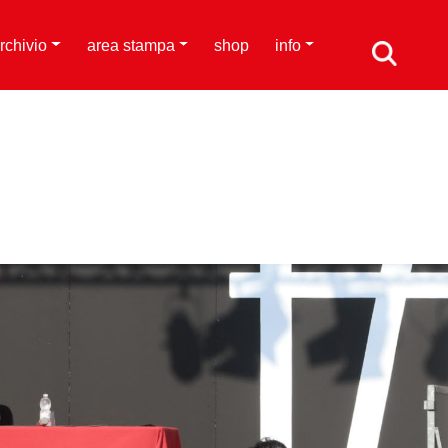
rchivio
area stampa
shop
info