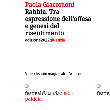
Paola Giacomoni
Rabbia. Tra
espressione dell'offesa
e genesi del
risentimento
edizione2022
giustizia
Video lezioni magistrali - Archivio
festival
filosofia
2025
-
festiv
paideia