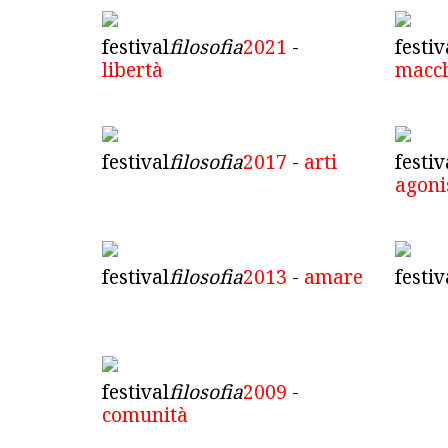
festival
filosofia
2021
-
festiv
libertà
macc
festival
filosofia
2017
-
arti
festiv
agon
festival
filosofia
2013
-
amare
festiv
festival
filosofia
2009
-
comunità