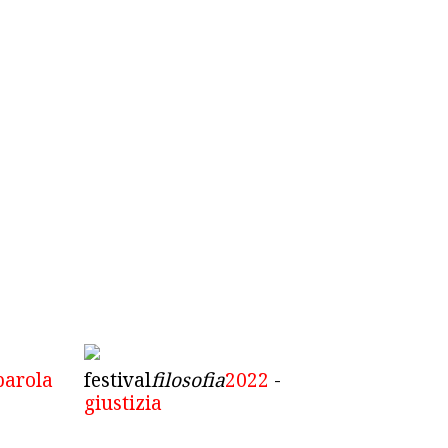
parola
festival
filosofia
2022
-
giustizia