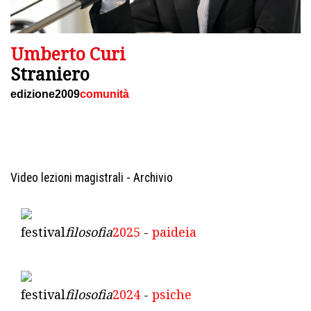
Umberto Curi
Straniero
edizione2009
comunità
Video lezioni magistrali - Archivio
festival
filosofia
2025
-
paideia
festival
filosofia
2024
-
psiche