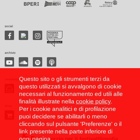
social
archivio
Questo sito o gli strumenti terzi da
newsletter
questo utilizzati si avvalgono di cookie
necessari al funzionamento ed utili alle
finalità illustrate nella
cookie policy
.
shop
Per i cookie analitici e di profilazione
puoi decidere se abilitarli o meno
cliccando sul pulsante 'Preferenze' o il
link presente nella parte inferiore di
ogni pagina.
Consorzio per il festival
filosofia