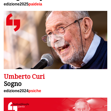
edizione2025
paideia
Umberto Curi
Sogno
edizione2024
psiche