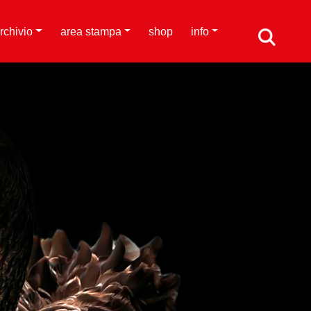
rchivio
area stampa
shop
info