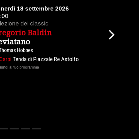
dì 18 settembre 2026
Domenica 2
19:30
ione dei classici
lezioni magis
gorio Baldin
Enzo Bia
Next
iatano
Chiesa e
mas Hobbes
Effetti del mes
pi
Tenda di Piazzale Re Astolfo
Carpi
Piazza
 al tuo programma
aggiungi al tuo pr