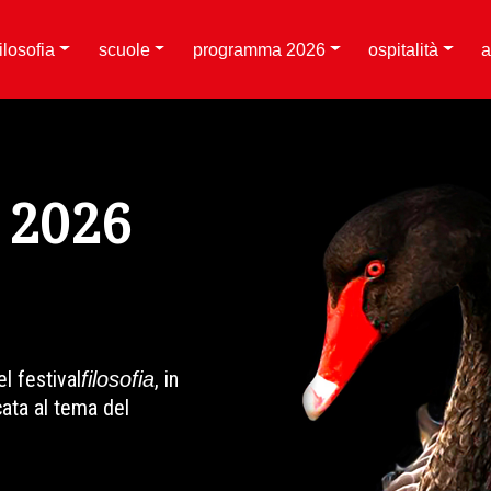
filosofia
scuole
programma 2026
ospitalità
a
2026
l festival
, in
filosofia
ata al tema del