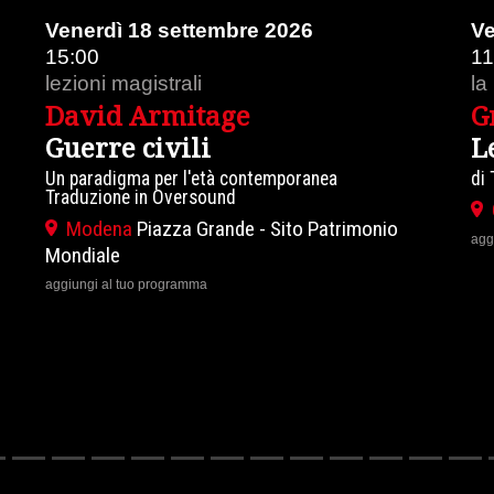
Venerdì 18 settembre 2026
Vener
15:00
11:00
lezioni magistrali
la lez
David Armitage
Gre
Guerre civili
Lev
Un paradigma per l'età contemporanea
di Tho
Traduzione in Oversound
Car
Modena
Piazza Grande - Sito Patrimonio
aggiungi
Mondiale
aggiungi al tuo programma