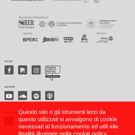
social
archivio
Questo sito o gli strumenti terzi da
newsletter
questo utilizzati si avvalgono di cookie
necessari al funzionamento ed utili alle
finalità illustrate nella
cookie policy
.