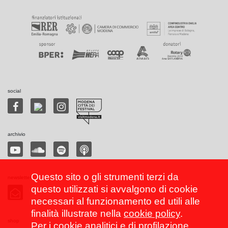
social
archivio
Questo sito o gli strumenti terzi da
newsletter
questo utilizzati si avvalgono di cookie
necessari al funzionamento ed utili alle
finalità illustrate nella
cookie policy
.
shop
Per i cookie analitici e di profilazione