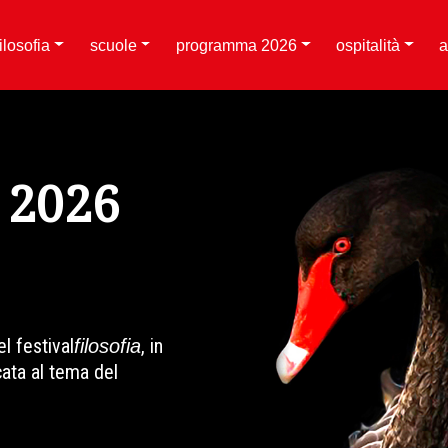
filosofia
scuole
programma 2026
ospitalità
a
2026
l festival
, in
filosofia
ata al tema del