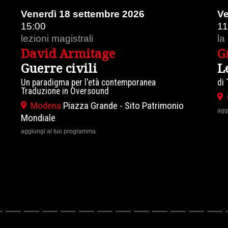
Venerdì 18 settembre 2026
Ve
15:00
11
lezioni magistrali
la
David Armitage
G
Guerre civili
L
Un paradigma per l'età contemporanea
di
Traduzione in Oversound
Modena
Piazza Grande - Sito Patrimonio
agg
Mondiale
aggiungi al tuo programma