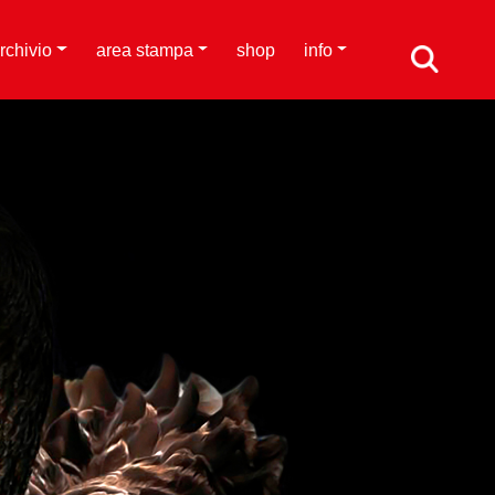
rchivio
area stampa
shop
info