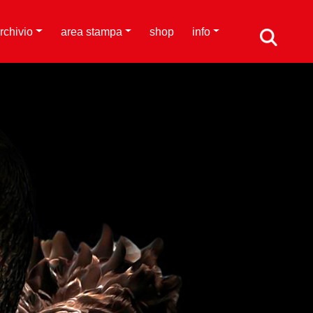
rchivio
area stampa
shop
info