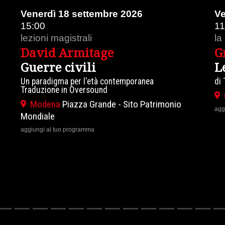
tembre 2026
Venerdì 18 settembre 
11:00
la lezione dei classici
tage
Gregorio Baldin
i
Leviatano
età contemporanea
di Thomas Hobbes
ound
Carpi
Tenda di Piazzale R
rande - Sito Patrimonio
aggiungi al tuo programma
a