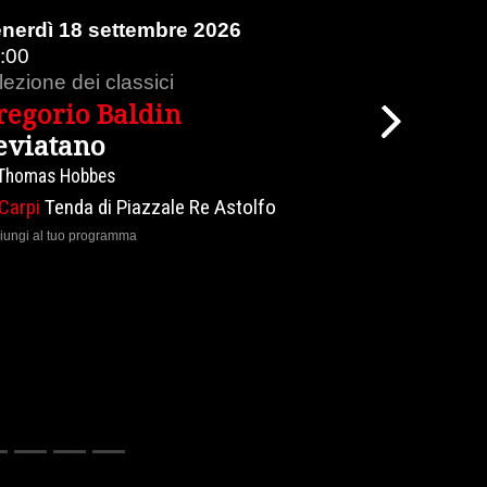
2026
Domenica 20 settembre 2026
19:30
lezioni magistrali
Enzo Bianchi
Next
Chiesa e Regno
Effetti del messianismo
e Astolfo
Carpi
Piazza Martiri
aggiungi al tuo programma