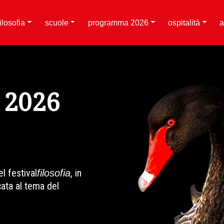
filosofia
scuole
programma 2026
ospitalità
a
2026
l festival
, in
filosofia
ata al tema del