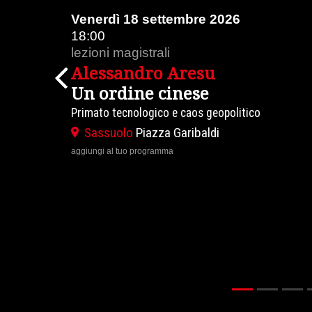
18 settembre 2026
Venerdì 18 set
15:00
gistrali
lezioni magistrali
ndro Aresu
David Armi
Previous
ine cinese
Guerre civil
nologico e caos geopolitico
Un paradigma per l'
Traduzione in Overs
o
Piazza Garibaldi
Modena
Piazza G
o programma
Mondiale
aggiungi al tuo programm