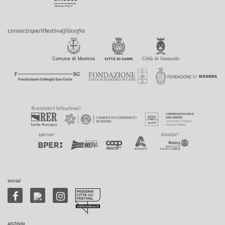
social
archivio