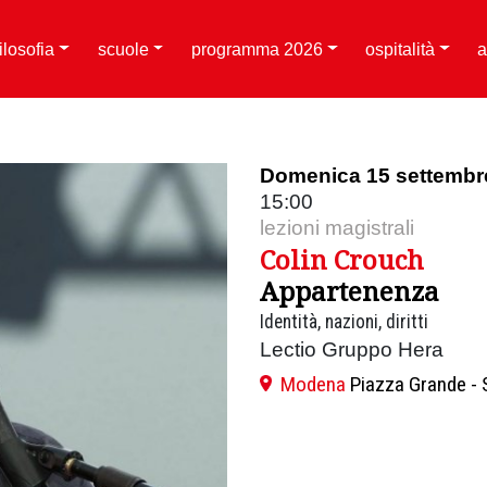
filosofia
scuole
programma 2026
ospitalità
a
Domenica 15 settembr
15:00
lezioni magistrali
Colin Crouch
Appartenenza
Identità, nazioni, diritti
Lectio Gruppo Hera
Modena
Piazza Grande - 