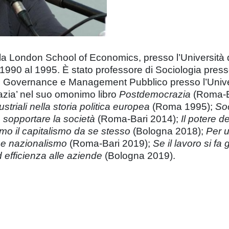
a London School of Economics, presso l’Università di
1990 al 1995. È stato professore di Sociologia presso 
o Governance e Management Pubblico presso l’Univer
azia’ nel suo omonimo libro
Postdemocrazia
(Roma-Ba
striali nella storia politica europea
(Roma 1995);
Soc
 sopportare la società
(Roma-Bari 2014);
Il potere d
mo il capitalismo da se stesso
(Bologna 2018);
Per u
 e nazionalismo
(Roma-Bari 2019);
Se il lavoro si fa
ed efficienza alle aziende
(Bologna 2019).