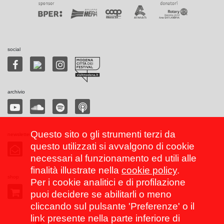
social
archivio
Questo sito o gli strumenti terzi da
newsletter
questo utilizzati si avvalgono di cookie
necessari al funzionamento ed utili alle
finalità illustrate nella
cookie policy
.
shop
Per i cookie analitici e di profilazione
puoi decidere se abilitarli o meno
cliccando sul pulsante 'Preferenze' o il
link presente nella parte inferiore di