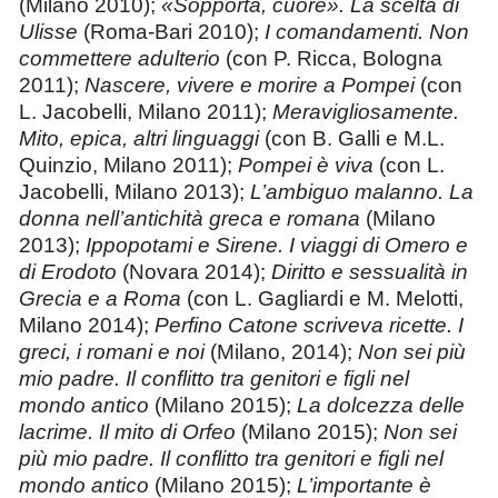
(Milano 2010);
«Sopporta, cuore». La scelta di
Ulisse
(Roma-Bari 2010);
I comandamenti. Non
commettere adulterio
(con P. Ricca, Bologna
2011);
Nascere, vivere e morire a Pompei
(con
L. Jacobelli, Milano 2011);
Meravigliosamente.
Mito, epica, altri linguaggi
(con B. Galli e M.L.
Quinzio, Milano 2011);
Pompei è viva
(con L.
Jacobelli, Milano 2013);
L’ambiguo malanno. La
donna nell’antichità greca e romana
(Milano
2013);
Ippopotami e Sirene. I viaggi di Omero e
di Erodoto
(Novara 2014);
Diritto e sessualità in
Grecia e a Roma
(con L. Gagliardi e M. Melotti,
Milano 2014);
Perfino Catone scriveva ricette. I
greci, i romani e noi
(Milano, 2014);
Non sei più
mio padre. Il conflitto tra genitori e figli nel
mondo antico
(Milano 2015);
La dolcezza delle
lacrime. Il mito di Orfeo
(Milano 2015);
Non sei
più mio padre. Il conflitto tra genitori e figli nel
mondo antico
(Milano 2015);
L’importante è