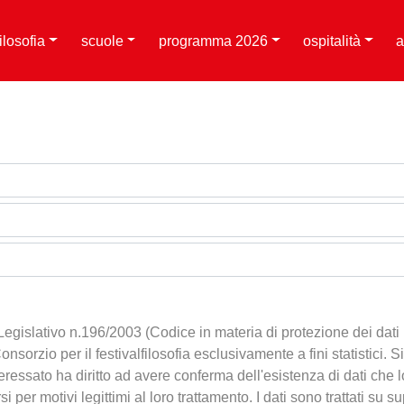
filosofia
scuole
programma 2026
ospitalità
a
Legislativo n.196/2003 (Codice in materia di protezione dei dati 
 Consorzio per il festivalfilosofia esclusivamente a fini statistici.
ressato ha diritto ad avere conferma dell'esistenza di dati che lo r
i per motivi legittimi al loro trattamento. I dati sono trattati su 