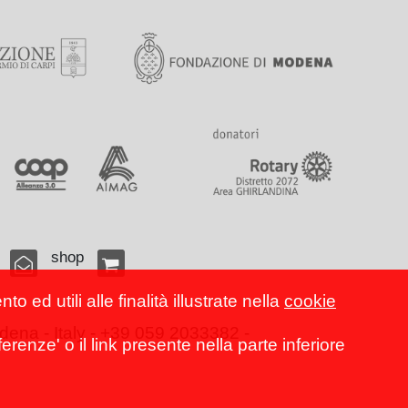
shop
 ed utili alle finalità illustrate nella
cookie
ena - Italy - +39 059 2033382 -
erenze' o il link presente nella parte inferiore