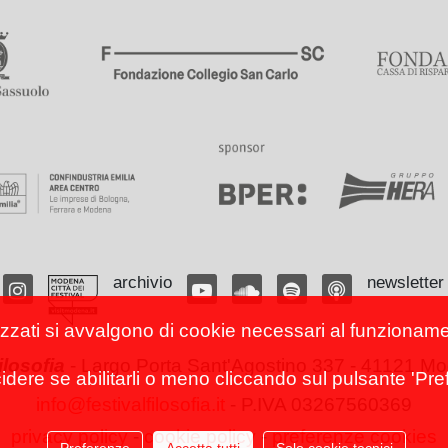
archivio
newsletter
izzati si avvalgono di cookie necessari al funzionamento
filosofia
-
Largo Porta Sant'Agostino 337 - 41121 Mod
cidere se abilitarli o meno cliccando sul pulsante 'Pref
info@festivalfilosofia.it
- P.IVA 03267560369
privacy policy
-
cookie policy
-
preferenze cookies