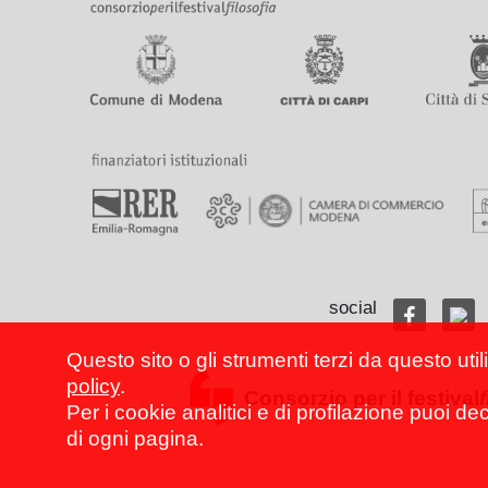
social
Questo sito o gli strumenti terzi da questo util
policy
.
Consorzio per il festival
Per i cookie analitici e di profilazione puoi de
di ogni pagina.