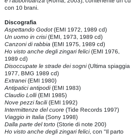
e l'abbondanza
(Roma, 2003), contenente un cd
con 10 brani.
Discografia
Aspettando Godot
(EMI 1972, 1989 cd)
Un uomo in crisi
(EMI, 1973, 1989 cd)
Canzoni di rabbia
(EMI 1975, 1989 cd)
Ho visto anche degli zingari felici
(EMI 1976,
1989 cd)
Disoccupate le strade dei sogni
(Ultima spiaggia
1977, BMG 1989 cd)
Extranei
(EMI 1980)
Antipatici antipodi
(EMI 1983)
Claudio Lolli
(EMI 1985)
Nove pezzi facili
(EMI 1992)
Intermittenze del cuore
(Tide Records 1997)
Viaggio in Italia
(Sony 1998)
Dalla parte del torto
(Storie di note 200)
Ho visto anche degli zingari felici
, con "Il parto