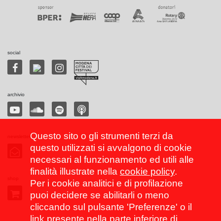
social
archivio
Questo sito o gli strumenti terzi da
newsletter
questo utilizzati si avvalgono di cookie
necessari al funzionamento ed utili alle
finalità illustrate nella
cookie policy
.
shop
Per i cookie analitici e di profilazione
puoi decidere se abilitarli o meno
cliccando sul pulsante 'Preferenze' o il
link presente nella parte inferiore di