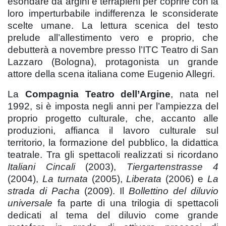
esondare da argini e terrapieni per coprire con la
loro imperturbabile indifferenza le sconsiderate
scelte umane. La lettura scenica del testo
prelude all’allestimento vero e proprio, che
debutterà a novembre presso l’ITC Teatro di San
Lazzaro (Bologna), protagonista un grande
attore della scena italiana come Eugenio Allegri.
La
Compagnia Teatro dell’Argine
, nata nel
1992, si è imposta negli anni per l’ampiezza del
proprio progetto culturale, che, accanto alle
produzioni, affianca il lavoro culturale sul
territorio, la formazione del pubblico, la didattica
teatrale. Tra gli spettacoli realizzati si ricordano
Italiani Cincali
(2003),
Tiergartenstrasse 4
(2004),
La turnata
(2005),
Liberata
(2006) e
La
strada di Pacha
(2009). Il
Bollettino del diluvio
universale
fa parte di una trilogia di spettacoli
dedicati al tema del diluvio come grande