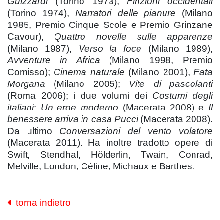
Guizzardi
(Torino 1973),
Finzioni occidentali
(Torino 1974),
Narratori delle pianure
(Milano
1985, Premio Cinque Scole e Premio Grinzane
Cavour),
Quattro novelle sulle apparenze
(Milano 1987),
Verso la foce
(Milano 1989),
Avventure in Africa
(Milano 1998, Premio
Comisso);
Cinema naturale
(Milano 2001),
Fata
Morgana
(Milano 2005);
Vite di pascolanti
(Roma 2006); i due volumi dei
Costumi degli
italiani
:
Un eroe moderno
(Macerata 2008) e
Il
benessere arriva in casa Pucci
(Macerata 2008).
Da ultimo
Conversazioni del vento volatore
(Macerata 2011). Ha inoltre tradotto opere di
Swift, Stendhal, Hölderlin, Twain, Conrad,
Melville, London, Céline, Michaux e Barthes.
torna indietro