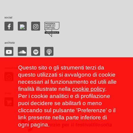
social
archivio
Questo sito o gli strumenti terzi da
newsletter
questo utilizzati si avvalgono di cookie
necessari al funzionamento ed utili alle
finalità illustrate nella
cookie policy
.
shop
Per i cookie analitici e di profilazione
puoi decidere se abilitarli o meno
cliccando sul pulsante 'Preferenze' o il
link presente nella parte inferiore di
ogni pagina.
Consorzio per il festival
filosofia