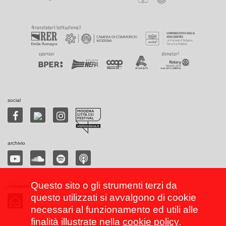
social
archivio
Questo sito o gli strumenti terzi da
newsletter
questo utilizzati si avvalgono di cookie
necessari al funzionamento ed utili alle
finalità illustrate nella
cookie policy
.