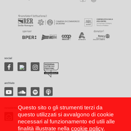
social
archivio
Questo sito o gli strumenti terzi da
newsletter
questo utilizzati si avvalgono di cookie
necessari al funzionamento ed utili alle
finalità illustrate nella
cookie policy
.