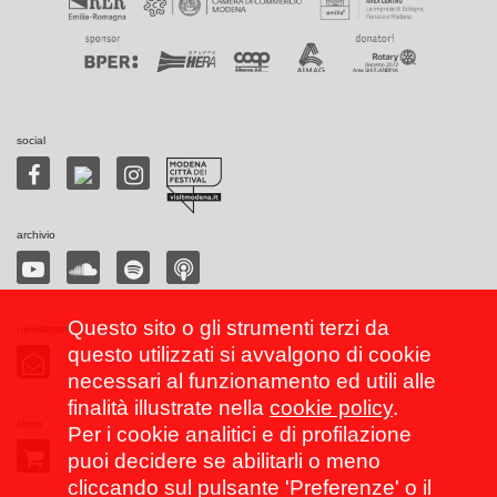
social
archivio
Questo sito o gli strumenti terzi da
newsletter
questo utilizzati si avvalgono di cookie
necessari al funzionamento ed utili alle
finalità illustrate nella
cookie policy
.
shop
Per i cookie analitici e di profilazione
puoi decidere se abilitarli o meno
cliccando sul pulsante 'Preferenze' o il