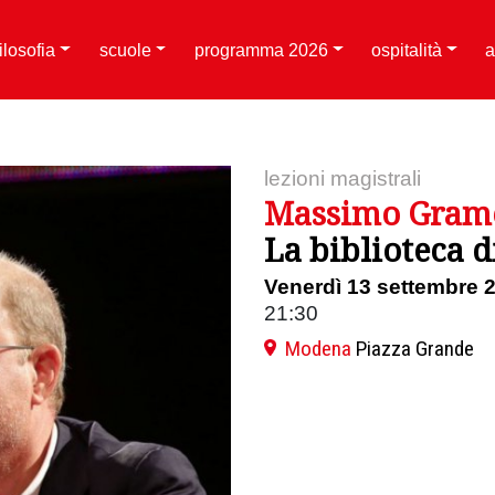
filosofia
scuole
programma 2026
ospitalità
a
lezioni magistrali
Massimo Grame
La biblioteca d
Venerdì 13 settembre 
21:30
Modena
Piazza Grande