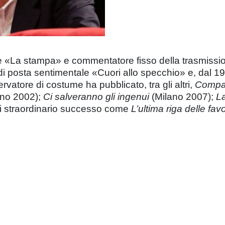
de «La stampa» e commentatore fisso della trasmissi
 di posta sentimentale «Cuori allo specchio» e, dal 1
rvatore di costume ha pubblicato, tra gli altri,
Compag
ino 2002);
Ci salveranno gli ingenui
(Milano 2007);
La
di straordinario successo come
L’ultima riga delle fav