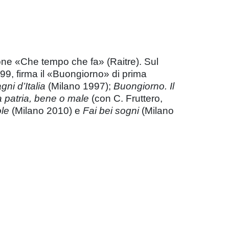
one «Che tempo che fa» (Raitre). Sul
999, firma il «Buongiorno» di prima
ni d’Italia
(Milano 1997);
Buongiorno. Il
 patria, bene o male
(con C. Fruttero,
ole
(Milano 2010) e
Fai bei sogni
(Milano