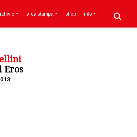
rchivio
area stampa
shop
info
llini
i Eros
2013