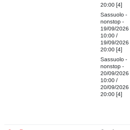
20:00 [4]
Sassuolo -
nonstop -
19/09/2026
10:00 /
19/09/2026
20:00 [4]
Sassuolo -
nonstop -
20/09/2026
10:00 /
20/09/2026
20:00 [4]