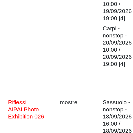
10:00 /
19/09/2026
19:00 [4]
Carpi -
nonstop -
20/09/2026
10:00 /
20/09/2026
19:00 [4]
Riflessi
mostre
Sassuolo -
AIPAI Photo
nonstop -
Exhibition 026
18/09/2026
16:00 /
18/09/2026