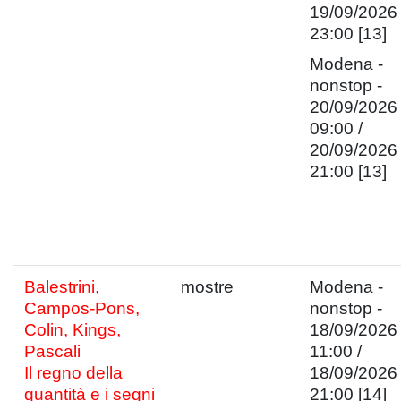
19/09/2026
23:00 [13]
Modena -
nonstop -
20/09/2026
09:00 /
20/09/2026
21:00 [13]
Balestrini,
mostre
Modena -
Campos-Pons,
nonstop -
Colin, Kings,
18/09/2026
Pascali
11:00 /
Il regno della
18/09/2026
quantità e i segni
21:00 [14]