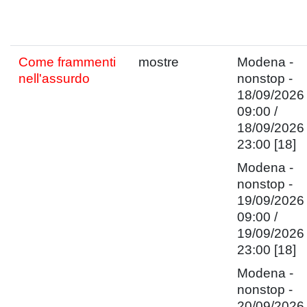
Come frammenti
mostre
Modena -
nell'assurdo
nonstop -
18/09/2026
09:00 /
18/09/2026
23:00 [18]
Modena -
nonstop -
19/09/2026
09:00 /
19/09/2026
23:00 [18]
Modena -
nonstop -
20/09/2026