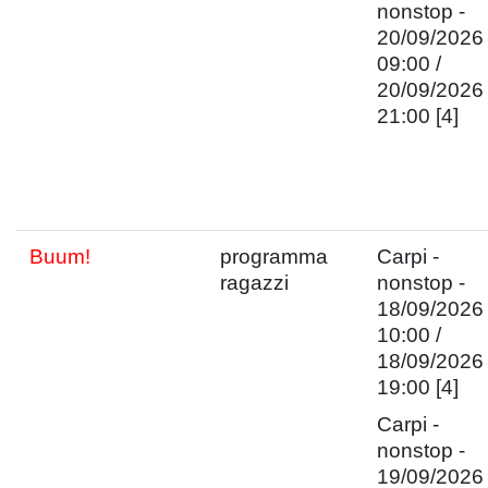
nonstop -
20/09/2026
09:00 /
20/09/2026
21:00 [4]
Buum!
programma
Carpi -
ragazzi
nonstop -
18/09/2026
10:00 /
18/09/2026
19:00 [4]
Carpi -
nonstop -
19/09/2026