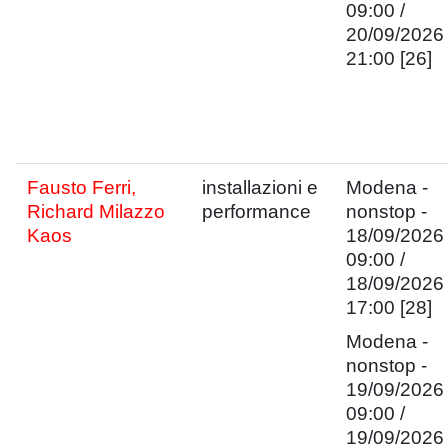
09:00 /
20/09/2026
21:00 [26]
Fausto Ferri,
installazioni e
Modena -
Richard Milazzo
performance
nonstop -
Kaos
18/09/2026
09:00 /
18/09/2026
17:00 [28]
Modena -
nonstop -
19/09/2026
09:00 /
19/09/2026