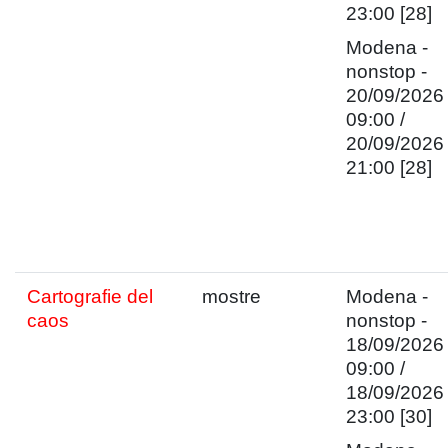
23:00 [28]
Modena -
nonstop -
20/09/2026
09:00 /
20/09/2026
21:00 [28]
Cartografie del
mostre
Modena -
caos
nonstop -
18/09/2026
09:00 /
18/09/2026
23:00 [30]