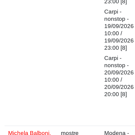
23:00 [8]
Carpi -
nonstop -
19/09/2026
10:00 /
19/09/2026
23:00 [8]
Carpi -
nonstop -
20/09/2026
10:00 /
20/09/2026
20:00 [8]
Michela Balboni,
mostre
Modena -