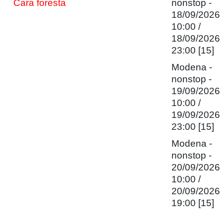
Cara foresta
nonstop -
18/09/2026
10:00 /
18/09/2026
23:00 [15]
Modena -
nonstop -
19/09/2026
10:00 /
19/09/2026
23:00 [15]
Modena -
nonstop -
20/09/2026
10:00 /
20/09/2026
19:00 [15]