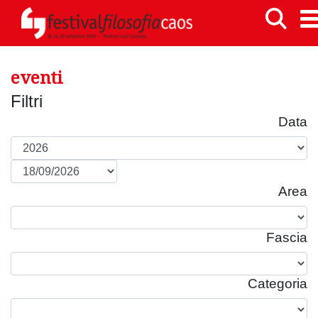
eventi
Filtri
Data
Area
Fascia
Categoria