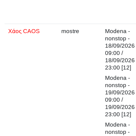
Χάος CAOS
mostre
Modena -
nonstop -
18/09/2026
09:00 /
18/09/2026
23:00 [12]
Modena -
nonstop -
19/09/2026
09:00 /
19/09/2026
23:00 [12]
Modena -
nonstop -