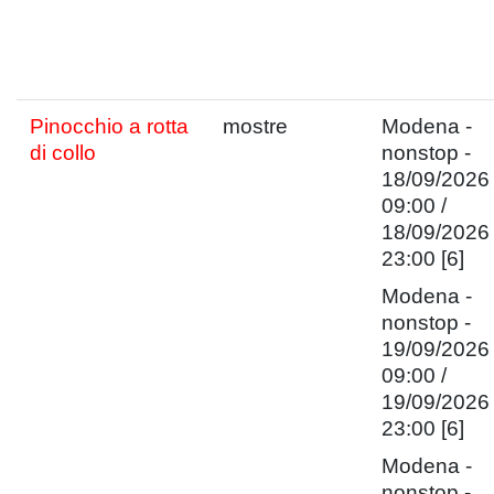
Pinocchio a rotta
mostre
Modena -
di collo
nonstop -
18/09/2026
09:00 /
18/09/2026
23:00 [6]
Modena -
nonstop -
19/09/2026
09:00 /
19/09/2026
23:00 [6]
Modena -
nonstop -