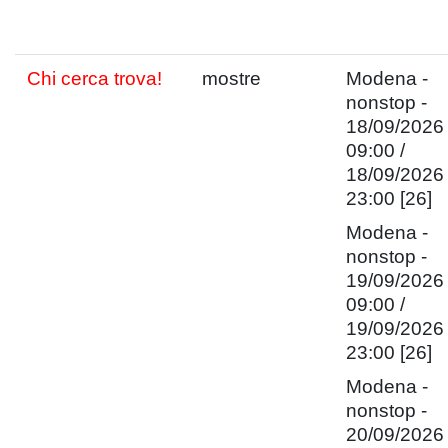
Chi cerca trova!
mostre
Modena -
nonstop -
18/09/2026
09:00 /
18/09/2026
23:00 [26]
Modena -
nonstop -
19/09/2026
09:00 /
19/09/2026
23:00 [26]
Modena -
nonstop -
20/09/2026