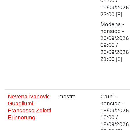
09:00 /
19/09/2026
23:00 [8]
Modena -
nonstop -
20/09/2026
09:00 /
20/09/2026
21:00 [8]
Nevena Ivanovic
mostre
Carpi -
Guagliumi,
nonstop -
Francesco Zelotti
18/09/2026
Erinnerung
10:00 /
18/09/2026