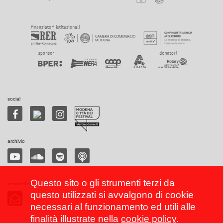
social
archivio
Questo sito o gli strumenti terzi da
newsletter
questo utilizzati si avvalgono di cookie
necessari al funzionamento ed utili alle
finalità illustrate nella
cookie policy
.