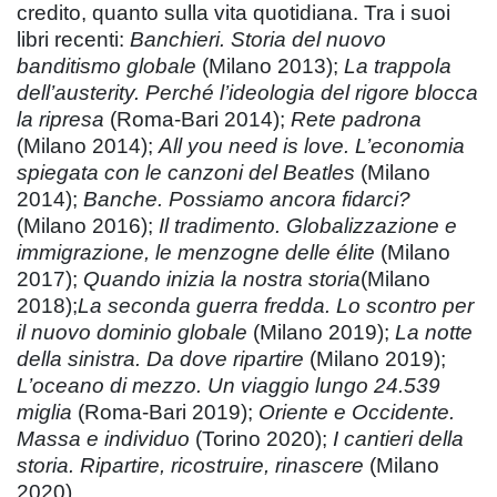
credito, quanto sulla vita quotidiana. Tra i suoi
libri recenti:
Banchieri. Storia del nuovo
banditismo globale
(Milano 2013);
La trappola
dell’austerity. Perché l’ideologia del rigore blocca
la ripresa
(Roma-Bari 2014);
Rete padrona
(Milano 2014);
All you need is love. L’economia
spiegata con le canzoni del Beatles
(Milano
2014);
Banche. Possiamo ancora fidarci?
(Milano 2016);
Il tradimento. Globalizzazione e
immigrazione, le menzogne delle élite
(Milano
2017);
Quando inizia la nostra storia
(Milano
2018);
La seconda guerra fredda. Lo scontro per
il nuovo dominio globale
(Milano 2019);
La notte
della sinistra. Da dove ripartire
(Milano 2019);
L’oceano di mezzo. Un viaggio lungo 24.539
miglia
(Roma-Bari 2019);
Oriente e Occidente.
Massa e individuo
(Torino 2020);
I cantieri della
storia. Ripartire, ricostruire, rinascere
(Milano
2020).