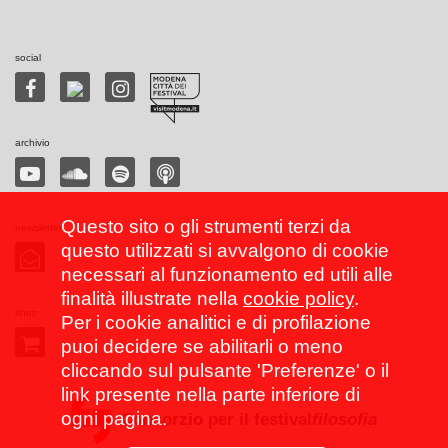
social
archivio
Questo sito o gli strumenti terzi da
newsletter
questo utilizzati si avvalgono di cookie
necessari al funzionamento ed utili alle
finalità illustrate nella
cookie policy
.
shop
Per i cookie analitici e di profilazione
puoi decidere se abilitarli o meno
cliccando sul pulsante 'Preferenze' o il
link presente nella parte inferiore di
ogni pagina.
Consorzio per il festival
filosofia