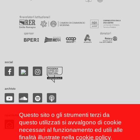
social
archivio
Questo sito o gli strumenti terzi da
newsletter
questo utilizzati si avvalgono di cookie
necessari al funzionamento ed utili alle
finalità illustrate nella
cookie policy
.