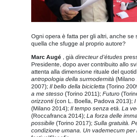
Ogni opera è fatta per gli altri, anche se
quella che sfugge al proprio autore?
Marc Augé
, già
directeur d’études
press
Presidente, dopo aver contribuito allo s
attenta alla dimensione rituale del quoti
antropologia della surmodernità
(Milano
2007);
Il bello della bicicletta
(Torino 200
a me stesso
(Torino 2011);
Futuro
(Torin
orizzonti
(con L. Boella, Padova 2013);
I
(Milano 2014);
Il tempo senza età. La ve
(Roccafranca 2014);
La forza delle imm
possibile
(Torino 2017);
Sulla gratuità. Pe
condizione umana. Un vademecum per il