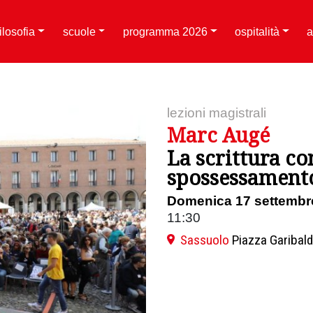
filosofia
scuole
programma 2026
ospitalità
a
lezioni magistrali
Marc Augé
La scrittura co
spossessament
Domenica 17 settembr
11:30
Sassuolo
Piazza Garibald