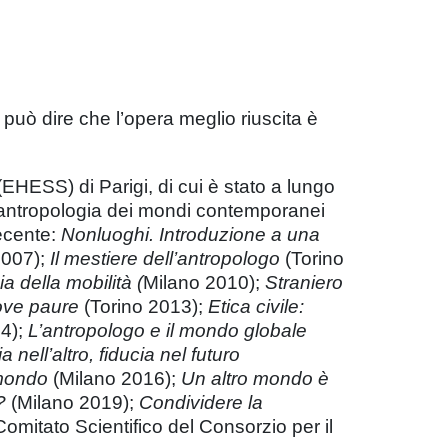
 può dire che l’opera meglio riuscita è
HESS) di Parigi, di cui è stato a lungo
un’antropologia dei mondi contemporanei
recente:
Nonluoghi.
Introduzione a una
2007);
Il mestiere dell’antropologo
(Torino
a della mobilità (
Milano 2010);
Straniero
ove paure
(Torino 2013);
Etica civile:
4);
L’antropologo e il mondo globale
a nell’altro, fiducia nel futuro
 mondo
(Milano 2016);
Un altro mondo è
o?
(Milano 2019);
Condividere la
mitato Scientifico del Consorzio per il