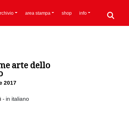
rchivio
area stampa
shop
info
me arte dello
o
e 2017
i
- in italiano