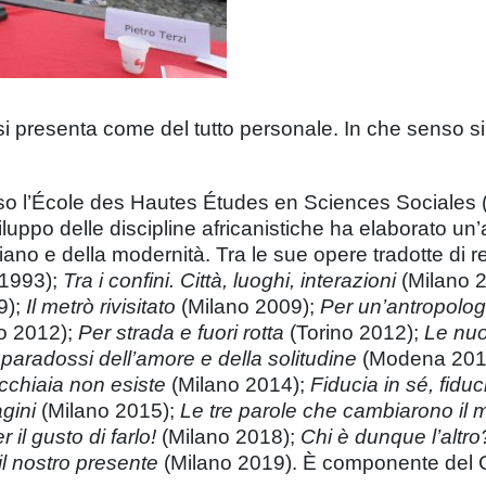
 si presenta come del tutto personale. In che senso si
o l’École des Hautes Études en Sciences Sociales (E
viluppo delle discipline africanistiche ha elaborato 
diano e della modernità. Tra le sue opere tradotte di 
 1993);
Tra i confini. Città, luoghi, interazioni
(Milano 
9);
Il metrò rivisitato
(Milano 2009);
Per un’antropologi
o 2012);
Per strada e fuori rotta
(Torino 2012);
Le nu
 paradossi dell’amore e della solitudine
(Modena 201
cchiaia non esiste
(Milano 2014);
Fiducia in sé, fiduci
agini
(Milano 2015);
Le tre parole che cambiarono il
r il gusto di farlo!
(Milano 2018);
Chi è dunque l’altr
 nostro presente
(Milano 2019). È componente del Co