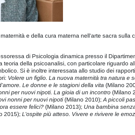
 maternità e della cura materna nell’arte sacra sulla
ssoressa di Psicologia dinamica presso il Dipartimento
la teoria della psicoanalisi, con particolare riguardo al
olico. Si è inoltre interessata allo studio dei rapporti
bri:
Volere un figlio. La nuova maternità tra natura e 
d’amore. Le donne e le stagioni della vita
(Milano 20
nni per nuovi nipoti. La gioia di un incontro
(Milano 
vi nonni per nuovi nipoti
(Milano 2010);
A piccoli pa
ora essere felici?
(Milano 2013);
Una bambina senza s
o 2015);
L’ospite più atteso. Vivere e rivivere le emoz