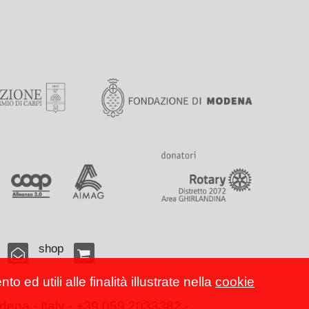
shop
 ed utili alle finalità illustrate nella
cookie
ena - Italy - +39 059 2033382 -