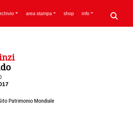
rchivio
area stampa
shop
info
inzi
ndo
0
017
Sito Patrimonio Mondiale