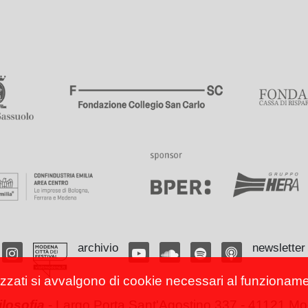
archivio
newsletter
izzati si avvalgono di cookie necessari al funzionamento
filosofia
-
Largo Porta Sant'Agostino 337 - 41121 Mod