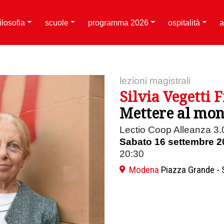
filosofia
scuole
programma 2026
ospitalità
a
lezioni magistrali
Silvia Vegetti F
Mettere al mo
Lectio Coop Alleanza 3.
Sabato 16 settembre 2
20:30
Modena
Piazza Grande - 