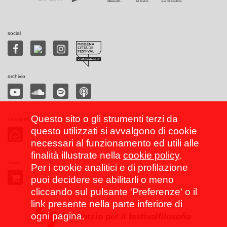
social
archivio
Questo sito o gli strumenti terzi da
newsletter
questo utilizzati si avvalgono di cookie
necessari al funzionamento ed utili alle
finalità illustrate nella
cookie policy
.
shop
Per i cookie analitici e di profilazione
puoi decidere se abilitarli o meno
cliccando sul pulsante 'Preferenze' o il
link presente nella parte inferiore di
ogni pagina.
Consorzio per il festival
filosofia