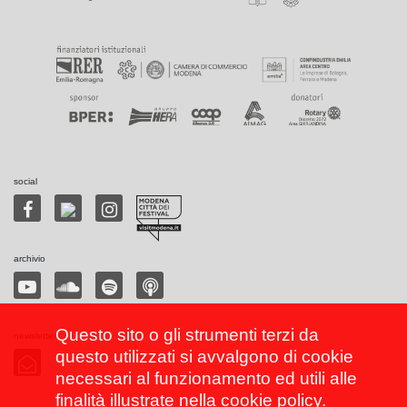
social
archivio
Questo sito o gli strumenti terzi da
newsletter
questo utilizzati si avvalgono di cookie
necessari al funzionamento ed utili alle
finalità illustrate nella
cookie policy
.