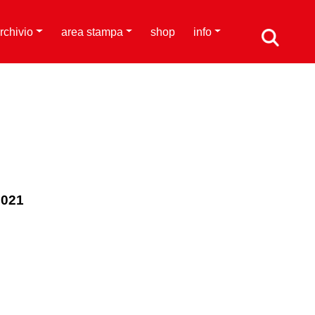
rchivio
area stampa
shop
info
2021