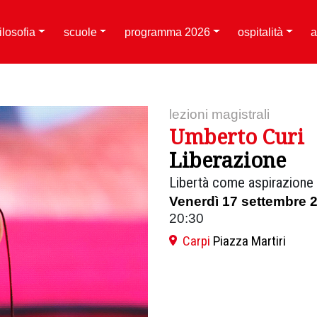
filosofia
scuole
programma 2026
ospitalità
a
lezioni magistrali
Umberto Curi
Liberazione
Libertà come aspirazione
Venerdì 17 settembre 
20:30
Carpi
Piazza Martiri