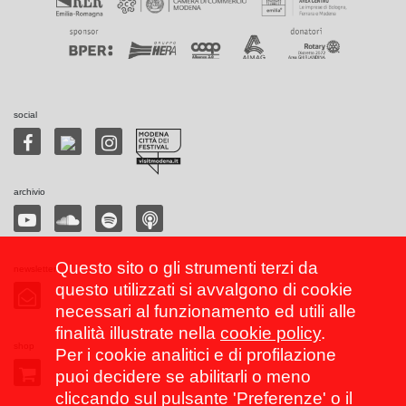
social
archivio
Questo sito o gli strumenti terzi da
newsletter
questo utilizzati si avvalgono di cookie
necessari al funzionamento ed utili alle
finalità illustrate nella
cookie policy
.
shop
Per i cookie analitici e di profilazione
puoi decidere se abilitarli o meno
cliccando sul pulsante 'Preferenze' o il