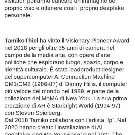
visitatori potranno caricare un’immagine del
proprio viso e ottenere così il proprio deepfake
personale.
TamikoThiel
ha vinto il Visionary Pioneer Award
nel 2018 per gli oltre 35 anni di carriera nel
campo della media arte, con opere d’arte
politiche che esplorano luogo, spazio, corpo e
identità culturale. È stata leadproduct designer
del supercomputer AI Connection Machine
CM1/CM2 (1986-87) di Danny Hillis, il computer
più veloce del mondo nel 1989, e parte della
collezione del MoMA di New York. La sua prima
creazione di AR è Starbright World (1994-97)
con Steven Spielberg.
Dal 2018 Tamiko collabora con l’artista “/p”. Nel
2020 hanno creato l’installazione di AI
deepfake
Lend Me Your Face!
e nel 2021 The