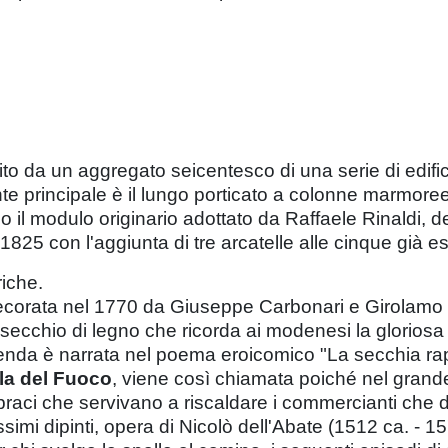
o da un aggregato seicentesco di una serie di edifici
nte principale è il lungo porticato a colonne marmor
o il modulo originario adottato da Raffaele Rinaldi, d
825 con l'aggiunta di tre arcatelle alle cinque già esi
riche.
decorata nel 1770 da Giuseppe Carbonari e Girolamo V
 secchio di legno che ricorda ai modenesi la gloriosa 
cenda è narrata nel poema eroicomico "La secchia rap
la del Fuoco
, viene così chiamata poiché nel grand
raci che servivano a riscaldare i commercianti che d
simi dipinti, opera di Nicolò dell'Abate (1512 ca. - 1