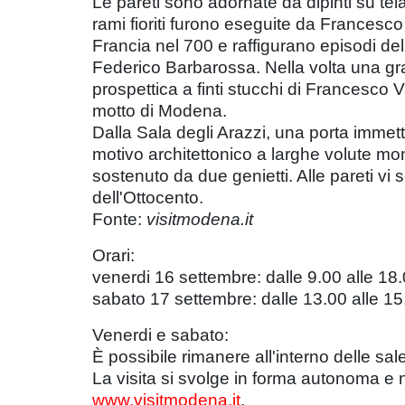
Le pareti sono adornate da dipinti su tel
rami fioriti furono eseguite da Francesco
Francia nel 700 e raffigurano episodi del
Federico Barbarossa. Nella volta una gra
prospettica a finti stucchi di Francesco 
motto di Modena.
Dalla Sala degli Arazzi, una porta immet
motivo architettonico a larghe volute m
sostenuto da due genietti. Alle pareti vi
dell'Ottocento.
Fonte:
visitmodena.it
Orari:
venerdi 16 settembre: dalle 9.00 alle 18
sabato 17 settembre: dalle 13.00 alle 1
Venerdi e sabato:
È possibile rimanere all'interno delle sal
La visita si svolge in forma autonoma e no
www.visitmodena.it
.