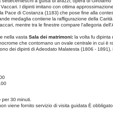
a settecenteschi a guisa di arazzi, opera di Girolamo 
 Vaccari. I dipinti imitano con ottima approssimazion
la Pace di Costanza (1183) che pose fine alla contesa 
nde medaglia contiene la raffigurazione della Carità 
Vaccari, mentre tra le finestre compare l'allegoria del
te nella vasta
Sala dei matrimoni:
la volta fu dipint
onocrome che contornano un ovale centrale in cui è 
 sono dei dipinti di Adeodato Malatesta (1806 - 1891),
.00
5.00
e per 30 minuti.
n viene fornito servizio di visita guidata È obbligator