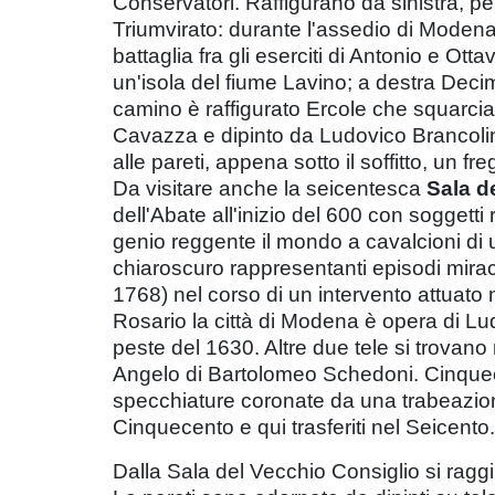
Conservatori. Raffigurano da sinistra, pe
Triumvirato: durante l'assedio di Modena 
battaglia fra gli eserciti di Antonio e Ott
un'isola del fiume Lavino; a destra Dec
camino è raffigurato Ercole che squarcia
Cavazza e dipinto da Ludovico Brancoli
alle pareti, appena sotto il soffitto, un fr
Da visitare anche la seicentesca
Sala d
dell'Abate all'inizio del 600 con soggetti
genio reggente il mondo a cavalcioni di un
chiaroscuro rappresentanti episodi mirac
1768) nel corso di un intervento attuato 
Rosario la città di Modena è opera di Lu
peste del 1630. Altre due tele si trovano
Angelo di Bartolomeo Schedoni. Cinquecen
specchiature coronate da una trabeazione 
Cinquecento e qui trasferiti nel Seicento.
Dalla Sala del Vecchio Consiglio si ragg