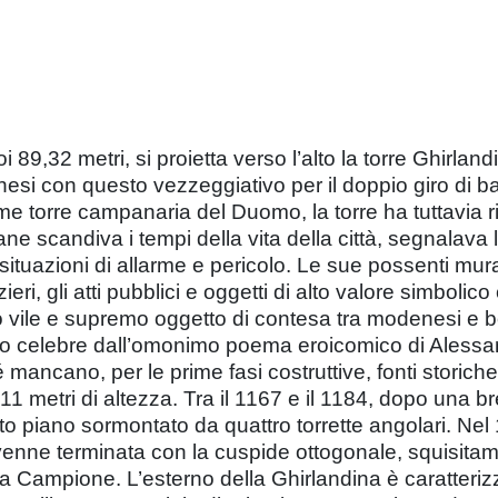
 89,32 metri, si proietta verso l’alto la torre Ghirland
esi con questo vezzeggiativo per il doppio giro di b
e torre campanaria del Duomo, la torre ha tuttavia riv
e scandiva i tempi della vita della città, segnalava l
situazioni di allarme e pericolo. Le sue possenti mur
eri, gli atti pubblici e oggetti di alto valore simboli
o vile e supremo oggetto di contesa tra modenesi e bol
eso celebre dall’omonimo poema eroicomico di Alessand
mancano, per le prime fasi costruttive, fonti storiche 
a 11 metri di altezza. Tra il 1167 e il 1184, dopo un
nto piano sormontato da quattro torrette angolari. Nel
 venne terminata con la cuspide ottogonale, squisitam
a Campione. L’esterno della Ghirlandina è caratteriz