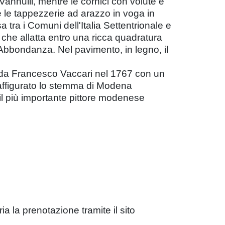
Vannulli, mentre le cornici con volute e
e le tappezzerie ad arazzo in voga in
tra i Comuni dell'Italia Settentrionale e
che allatta entro una ricca quadratura
l'Abbondanza. Nel pavimento, in legno, il
a da Francesco Vaccari nel 1767 con un
raffigurato lo stemma di Modena
 il più importante pittore modenese
ia la prenotazione tramite il sito