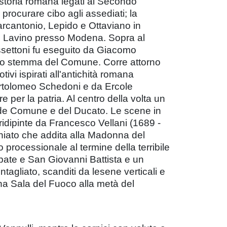
i storia romana legati al Secondo
procurare cibo agli assediati; la
 Marcantonio, Lepido e Ottaviano in
me Lavino presso Modena. Sopra al
assettoni fu eseguito da Giacomo
 lo stemma del Comune. Corre attorno
tivi ispirati all'antichità romana
 Bartolomeo Schedoni e da Ercole
e per la patria. Al centro della volta un
ria de Comune e del Ducato. Le scene in
idipinte da Francesco Vellani (1689 -
cchiato che addita alla Madonna del
processionale al termine della terribile
Abate e San Giovanni Battista e un
agliato, scanditi da lesene verticali e
ina Sala del Fuoco alla metà del