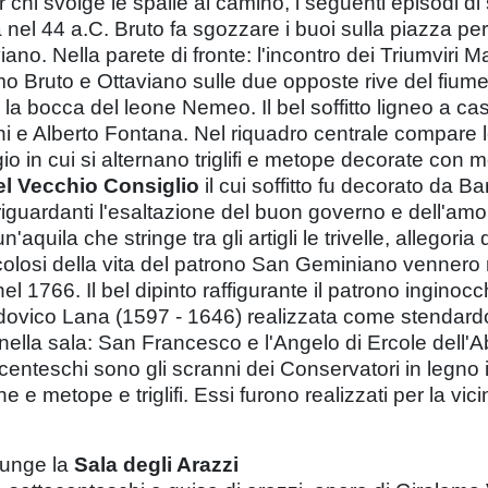
r chi svolge le spalle al camino, i seguenti episodi d
nel 44 a.C. Bruto fa sgozzare i buoi sulla piazza per 
aviano. Nella parete di fronte: l'incontro dei Triumviri
imo Bruto e Ottaviano sulle due opposte rive del fiu
 la bocca del leone Nemeo. Il bel soffitto ligneo a c
ni e Alberto Fontana. Nel riquadro centrale compare
egio in cui si alternano triglifi e metope decorate con mo
el Vecchio Consiglio
il cui soffitto fu decorato da
 riguardanti l'esaltazione del buon governo e dell'amor
'aquila che stringe tra gli artigli le trivelle, allego
olosi della vita del patrono San Geminiano vennero r
nel 1766. Il bel dipinto raffigurante il patrono ingino
dovico Lana (1597 - 1646) realizzata come stendardo 
 nella sala: San Francesco e l'Angelo di Ercole dell'
teschi sono gli scranni dei Conservatori in legno int
e metope e triglifi. Essi furono realizzati per la vic
iunge la
Sala degli Arazzi