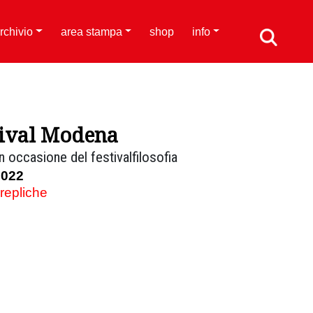
rchivio
area stampa
shop
info
tival Modena
n occasione del festivalfilosofia
2022
 repliche